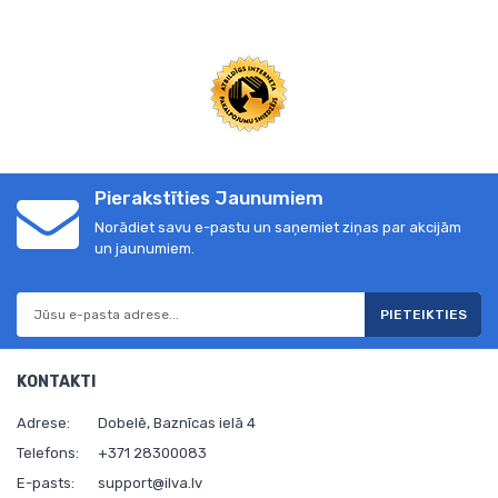
Pierakstīties Jaunumiem
Norādiet savu e-pastu un saņemiet ziņas par akcijām
un jaunumiem.
PIETEIKTIES
KONTAKTI
Adrese:
Dobelē, Baznīcas ielā 4
Telefons:
+371 28300083
E-pasts:
support@ilva.lv