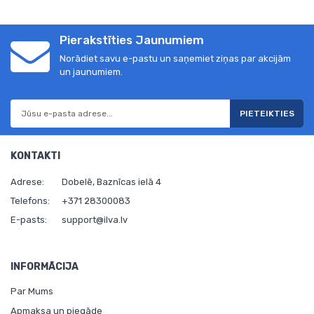
Pierakstīties Jaunumiem
Norādiet savu e-pastu un saņemiet ziņas par akcijām
un jaunumiem.
PIETEIKTIES
KONTAKTI
Adrese:
Dobelē, Baznīcas ielā 4
Telefons:
+371 28300083
E-pasts:
support@ilva.lv
INFORMĀCIJA
Par Mums
Apmaksa un piegāde