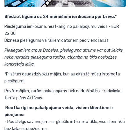
Slēdzot līgumu uz 24 mēnešiem ierīkošana par brīvu.*
Pieslēguma ierīkošana, neatkarīgi no pakalpojumu veida - EUR
22.00
Biznesa pieslēgums vairākiem datoriem pēc vienošanās.
Pieslēgumiem ārpus Dobeles, pieslēguma ātrums var būt lielāks,
nekā norādīts pieslēguma tarifos, atkarībā no tīkla noslodzes
konkrētajā laikā.
*
Pilsētas daudzdzīvokļu mājās, kur jau eksistē mūsu interneta
pieslēgumi.
Privātmājām, kurām pakalpojums tiek nodrošināts ar radiolinku,
tarifa plāns Aktīvais.
Neatkarīgi no pakalpojumu veida, visiem klientiem ir
pieejams:
- Pastāvīgs savienojums ar globālo interneta tīklu, visu diennakti
bez laika ierobežojuma;