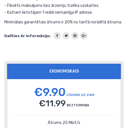
- Fiksēts maksājums bez ārzemju trafika uzskaites;
- Katram lietotājam 1 reālā nemainīga IP adrese;
Minimālais garantētais ātrums ir 20% no tarifā norādītā ātruma.
Dalīties Ar Informāciju:
EKONOMISKAIS
€9.90
LĪGUMS UZ 24M
€11.99
BEZTERMIŅA
Ātrums 25 Mbit/s