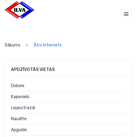
Sākums
Ātrs Internets
APDZĪVOTĀS VIETAS
Dobele
Kaķenieki
Lejasstrazdi
Naudīte
Apgulde