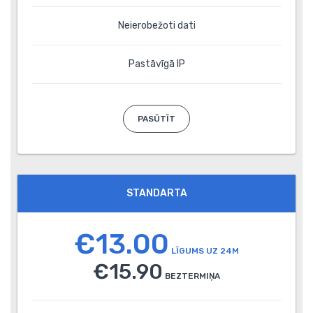
Neierobežoti dati
Pastāvīgā IP
PASŪTĪT
STANDARTA
€13.00
LĪGUMS UZ 24M
€15.90
BEZTERMIŅA