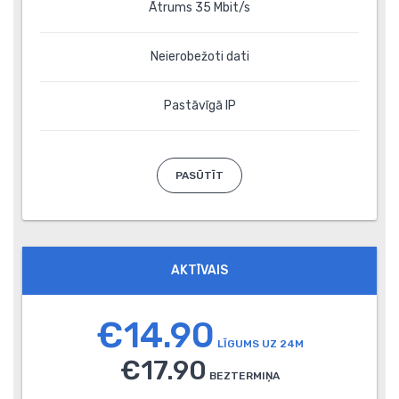
Ātrums 35 Mbit/s
Neierobežoti dati
Pastāvīgā IP
PASŪTĪT
AKTĪVAIS
€14.90
LĪGUMS UZ 24M
€17.90
BEZTERMIŅA