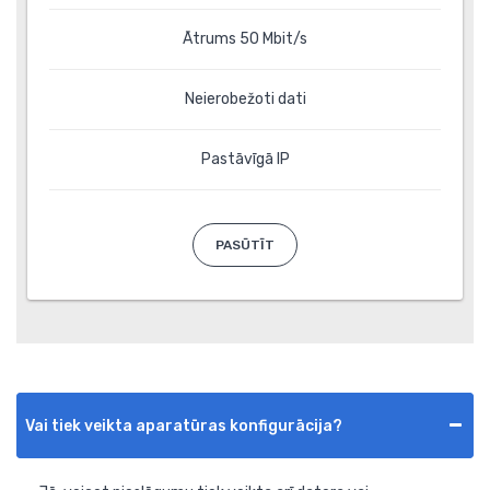
Ātrums 50 Mbit/s
Neierobežoti dati
Pastāvīgā IP
PASŪTĪT
Vai tiek veikta aparatūras konfigurācija?