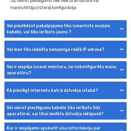
Jā, veicot pieslēgumu tiek veikta arī datora vai
maršrutētāja (rūtera) konfigurācija.
Vai pieslēdzot pakalpojumu tiks izmantots esošais
kabelis, vai tiks ierīkots jauns.?
Vai man tiks iedalīta nemainīga reālā IP adrese?
Vai ir iespēja izsauk meistaru, lai nokonfigurētu manu
aparatūru?
Kā pieslēgt internetu katrā dzīvokļa istabā?
Vai veicot pieslēgumu kabelis tiks ierīkots līdz
aparatūrai, vai tikai ievilkts dzīvokļa iekšpusē?
Kur ir iespējams apskatīt visu informāciju par