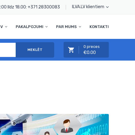
ILVA.LV klientiem
.00 līdz 18.00:
+371 28300083
TV
PAKALPOJUMI
PAR MUMS
KONTAKTI
0 preces
MEKLĒT
€0.00