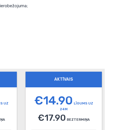
a ierobežojuma;
AKTĪVAIS
€14.90
S UZ
LĪGUMS UZ
24M
€17.90
IŅA
BEZTERMIŅA