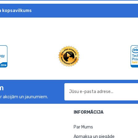
 kopsavilkums
m
r akcijām un jaunumiem.
INFORMĀCIJA
Par Mums
Apmaksa un piegāde