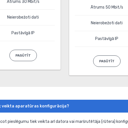
Ātrums 30 Mbit/s
Ātrums 50 Mbit/s
Neierobežoti dati
Neierobežoti dati
Pastāvīgā IP
Pastāvīgā IP
PASŪTĪT
PASŪTĪT
ek veikta aparatūras konfigurācija?
icot pieslēgumu tiek veikta arī datora vai maršrutētāja (rūtera) konfig