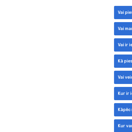
Vai pi
Vai ma
Vai ir
Kā pie
Vai vei
Kur ir
Kāpēc 
Kur va