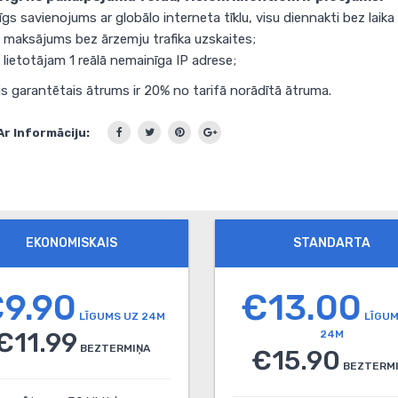
gs savienojums ar globālo interneta tīklu, visu diennakti bez laik
s maksājums bez ārzemju trafika uzskaites;
 lietotājam 1 reālā nemainīga IP adrese;
is garantētais ātrums ir 20% no tarifā norādītā ātruma.
Ar Informāciju:
EKONOMISKAIS
STANDARTA
9.90
€13.00
LĪGUMS UZ 24M
LĪGUM
€11.99
24M
BEZTERMIŅA
€15.90
BEZTERM