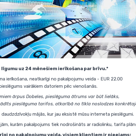
 līgumu uz 24 mēnešiem ierīkošana par brīvu.*
ma ierīkošana, neatkarīgi no pakalpojumu veida - EUR 22.00
pieslēgums vairākiem datoriem pēc vienošanās.
miem ārpus Dobeles, pieslēguma ātrums var būt lielāks,
ādīts pieslēguma tarifos, atkarībā no tīkla noslodzes konkrētajā
s daudzdzīvokļu mājās, kur jau eksistē mūsu interneta pieslēgumi.
ām, kurām pakalpojums tiek nodrošināts ar radiolinku, tarifa plāns
īgi no pakalpojumu veida, visiem klientiem ir pieejams: