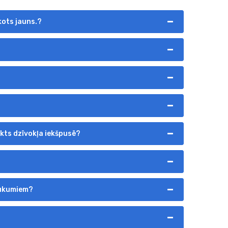
kots jauns.?
ilkts dzīvokļa iekšpusē?
raukumiem?