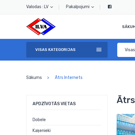
Valodas : LV
Pakalpojumi
SĀKU
Visas
VISAS KATEGORIJAS
Sākums
Ātrs Internets
Ātrs
APDZĪVOTĀS VIETAS
Dobele
Kaķenieki