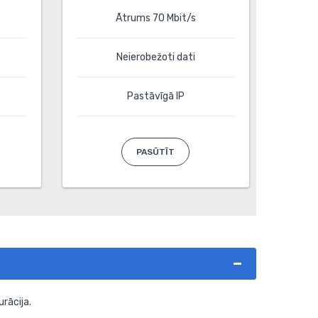
Ātrums 70 Mbit/s
Neierobežoti dati
Pastāvīgā IP
PASŪTĪT
urācija.