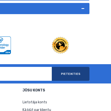
PIETEIKTIES
JŪSU KONTS
Lietotāja konts
Kā kļūt par klientu