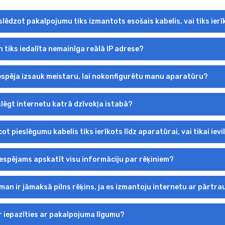
eslēdzot pakalpojumu tiks izmantots esošais kabelis, vai tiks ierī
n tiks iedalīta nemainīga reālā IP adrese?
 iespēja izsauk meistaru, lai nokonfigurētu manu aparatūru?
slēgt internetu katrā dzīvokļa istabā?
cot pieslēgumu kabelis tiks ierīkots līdz aparatūrai, vai tikai iev
 iespējams apskatīt visu informāciju par rēķiniem?
man ir jāmaksā pilns rēķins, ja es izmantoju internetu ar pārt
r iepazīties ar pakalpojuma līgumu?