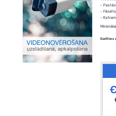
- Pastāvī
- Fiksēt
- Katram
Minimāla
Dalīties 
€