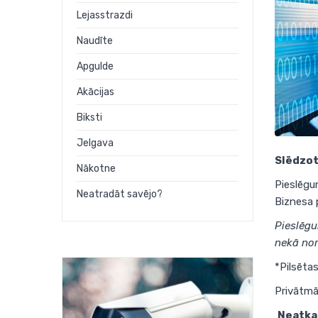
Lejasstrazdi
Naudīte
Apgulde
Akācijas
Biksti
Jelgava
Slēdzot
Nākotne
Pieslēgu
Neatradāt savējo?
Biznesa 
Pieslēgu
nekā nor
*
Pilsēta
Privātmāj
Neatkar