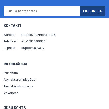
PIETEIKTIES
KONTAKTI
Adrese:
Dobelē, Baznīcas ielā 4
Telefons:
+371 28300083
E-pasts:
support@ilva.lv
INFORMĀCIJA
Par Mums
Apmaksa un piegāde
Tiesiskā informācija
Vakances
JŪSU KONTS