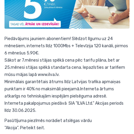
Piedāvājums jauniem abonentiem! Slēdzot līgumu uz 24
mēnešiem, internets līdz 1000Mbs + Televīzija 120 kanāli, pirmos
6 mēnešus 5.90€.
Sākot ar 7.mēnesi stājas spēkā cena pēc tarifu plāna, bet ar
25.mēnesi stājas spēkā standarta cena. Iepazīsties ar tarifiem
mūsu mājas lapā
www.ilva.lv
.
Minimālais garantētais ātrums līdz Latvijas trafika apmaiņas
punktam ir 40% no maksimāli pieejamā.Interneta ārtums
atkarīgs no tehniskajām iespējām pielsēguma adresē.
Interneta pakalpojumus piedāvā SIA "ILVA Ltd." Akcijas periods
līdz 30.06.2025.
Pasūtījuma piezīmēs norādiet atslēgas vārdu
"Akcija".
Pieteikt šeit
.