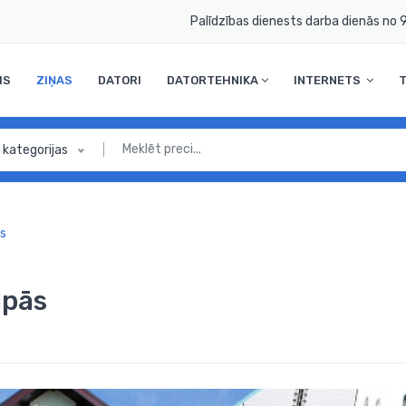
Palīdzības dienests darba dienās no 9
MS
ZIŅAS
DATORI
DATORTEHNIKA
INTERNETS
 kategorijas
ās
lpās