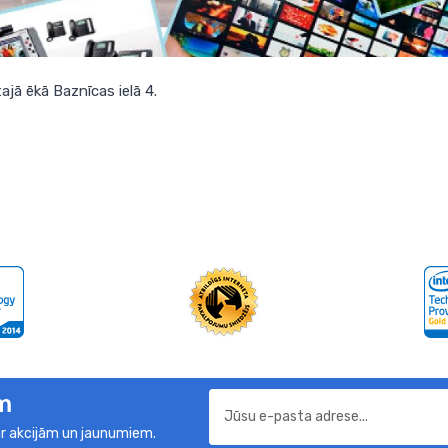
ajā ēkā Baznīcas ielā 4.
m
r akcijām un jaunumiem.