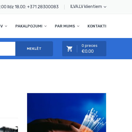
ILVA.LV klientiem
.00 līdz 18.00:
+371 28300083
TV
PAKALPOJUMI
PAR MUMS
KONTAKTI
0 preces
MEKLĒT
€0.00