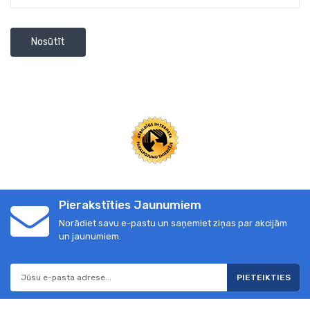
Nosūtīt
Pierakstīties Jaunumiem
Norādiet savu e-pastu un saņemiet ziņas par akcijām
un jaunumiem.
PIETEIKTIES