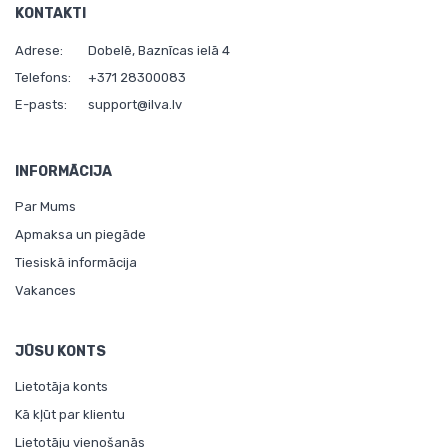
KONTAKTI
Adrese:
Dobelē, Baznīcas ielā 4
Telefons:
+371 28300083
E-pasts:
support@ilva.lv
INFORMĀCIJA
Par Mums
Apmaksa un piegāde
Tiesiskā informācija
Vakances
JŪSU KONTS
Lietotāja konts
Kā kļūt par klientu
Lietotāju vienošanās