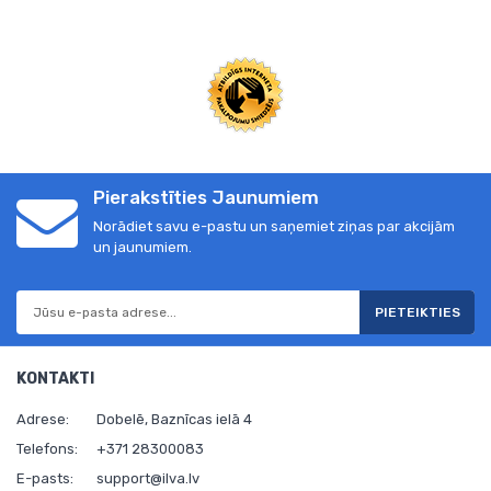
Pierakstīties Jaunumiem
Norādiet savu e-pastu un saņemiet ziņas par akcijām
un jaunumiem.
PIETEIKTIES
KONTAKTI
Adrese:
Dobelē, Baznīcas ielā 4
Telefons:
+371 28300083
E-pasts:
support@ilva.lv