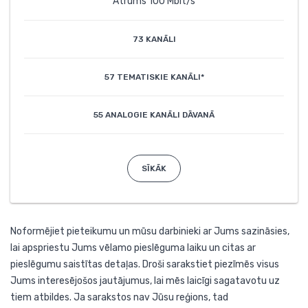
Ātrums 100 Mbit/s
73 KANĀLI
57 TEMATISKIE KANĀLI*
55 ANALOGIE KANĀLI DĀVANĀ
SĪKĀK
Noformējiet pieteikumu un mūsu darbinieki ar Jums sazināsies,
lai apspriestu Jums vēlamo pieslēguma laiku un citas ar
pieslēgumu saistītas detaļas. Droši sarakstiet piezīmēs visus
Jums interesējošos jautājumus, lai mēs laicīgi sagatavotu uz
tiem atbildes. Ja sarakstos nav Jūsu reģions, tad