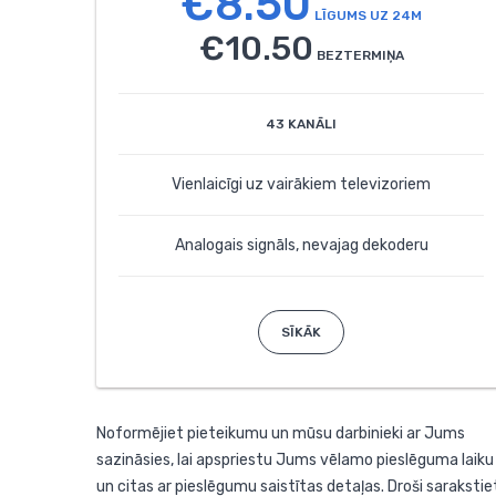
€8.50
LĪGUMS UZ 24M
€10.50
BEZTERMIŅA
43 KANĀLI
Vienlaicīgi uz vairākiem televizoriem
Analogais signāls, nevajag dekoderu
SĪKĀK
Noformējiet pieteikumu un mūsu darbinieki ar Jums
sazināsies, lai apspriestu Jums vēlamo pieslēguma laiku
un citas ar pieslēgumu saistītas detaļas. Droši sarakstie