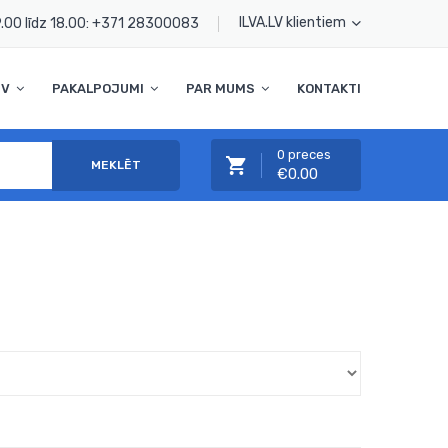
ILVA.LV klientiem
.00 līdz 18.00:
+371 28300083
TV
PAKALPOJUMI
PAR MUMS
KONTAKTI
0 preces
MEKLĒT
€0.00