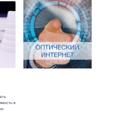
вать
имость в
но