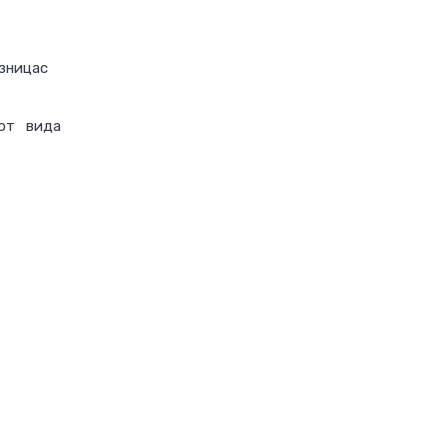
зницас
от вида