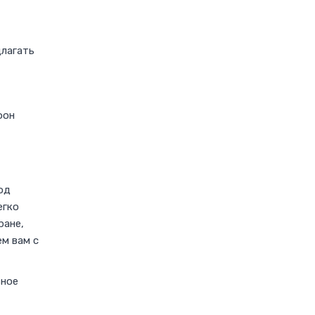
длагать
фон
од
егко
ране,
ем вам с
ьное