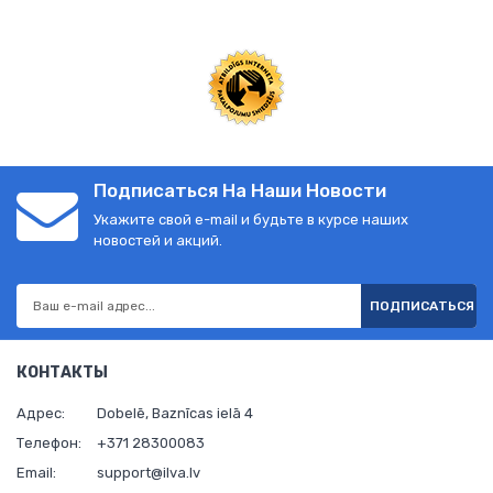
Подписаться На Наши Новости
Укажите свой e-mail и будьте в курсе наших
новостей и акций.
ПОДПИСАТЬСЯ
КОНТАКТЫ
Адрес:
Dobelē, Baznīcas ielā 4
Телефон:
+371 28300083
Email:
support@ilva.lv