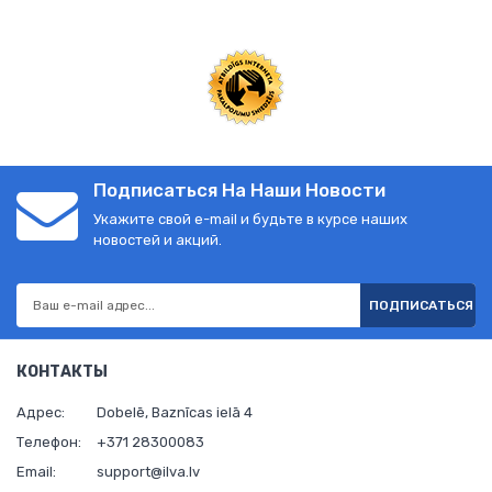
Подписаться На Наши Новости
Укажите свой e-mail и будьте в курсе наших
новостей и акций.
ПОДПИСАТЬСЯ
КОНТАКТЫ
Адрес:
Dobelē, Baznīcas ielā 4
Телефон:
+371 28300083
Email:
support@ilva.lv